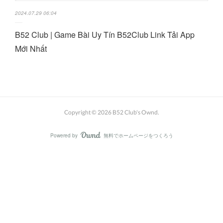
2024.07.29 06:04
B52 Club | Game Bài Uy Tín B52Club Link Tải App
Mới Nhất
Copyright ©
2026
B52 Club's Ownd
.
Powered by
無料でホームページをつくろう
AmebaOwnd
フォロー