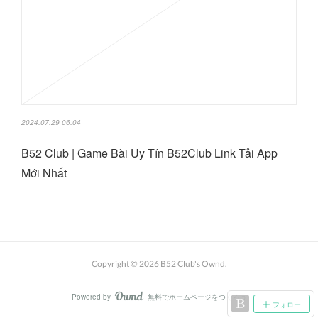
2024.07.29 06:04
B52 Club | Game Bài Uy Tín B52Club Link Tải App
Mới Nhất
Copyright ©
2026
B52 Club's Ownd
.
Powered by
無料でホームページをつくろう
AmebaOwnd
フォロー